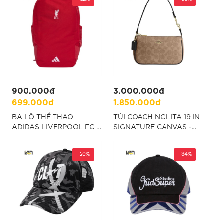
900.000đ
3.000.000đ
699.000đ
1.850.000đ
BA LÔ THỂ THAO
TÚI COACH NOLITA 19 IN
ADIDAS LIVERPOOL FC -
SIGNATURE CANVAS -
ĐỎ “JZ5881”
NÂU “CW426-IMQRX”
-20%
-34%