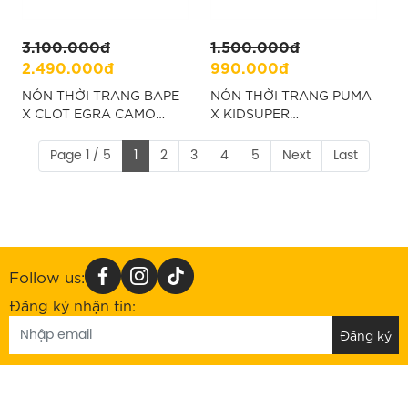
3.100.000đ
1.500.000đ
2.490.000đ
990.000đ
NÓN THỜI TRANG BAPE
NÓN THỜI TRANG PUMA
X CLOT EGRA CAMO
X KIDSUPER
TRUCKER CAP - ĐEN
BASKETBALL CAP - ĐEN
“026601-02”
Page 1 / 5
1
2
3
4
5
Next
Last
Follow us:
Đăng ký nhận tin: