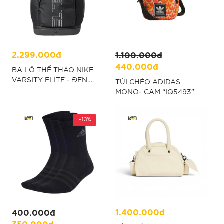
2.299.000đ
1.100.000đ
440.000đ
BA LÔ THỂ THAO NIKE
VARSITY ELITE - ĐEN
TÚI CHÉO ADIDAS
“HM9965-010”
MONO- CAM “IQ5493”
-13%
1.400.000đ
400.000đ
350.000đ