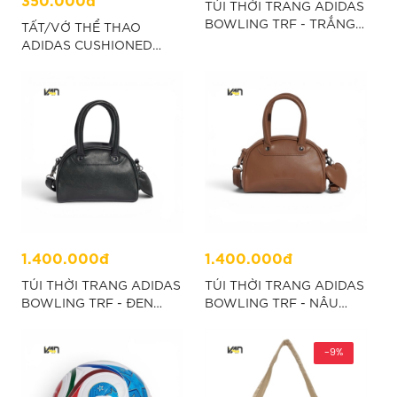
TÚI THỜI TRANG ADIDAS
BOWLING TRF - TRẮNG
TẤT/VỚ THỂ THAO
"KW7372"
ADIDAS CUSHIONED
CREW (3 ĐÔI) - ĐEN
“IA3950”
1.400.000đ
1.400.000đ
TÚI THỜI TRANG ADIDAS
TÚI THỜI TRANG ADIDAS
BOWLING TRF - ĐEN
BOWLING TRF - NÂU
"KW7370"
"KW7371"
-9%