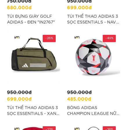
750.000đ
950.000đ
680.000đ
699.000đ
TÚI ĐỰNG GIÀY GOLF
TÚI THỂ THAO ADIDAS 3
ADIDAS - ĐEN "IN2767"
SỌC ESSENTIALS - NAVY
"IR9820"
-26%
-49%
950.000đ
950.000đ
699.000đ
485.000đ
TÚI THỂ THAO ADIDAS 3
BÓNG ADIDAS
SỌC ESSENTIALS - XANH
CHAMPION LEAGUE NỮ
RÊU "IZ1918"
2023/24 - TRẮNG
"IN7017"
-22%
-38%