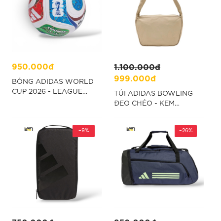
950.000đ
1.100.000đ
999.000đ
BÓNG ADIDAS WORLD
CUP 2026 - LEAGUE
TÚI ADIDAS BOWLING
VERSION "JD8045"
ĐEO CHÉO - KEM
“KE0137”
-9%
-26%