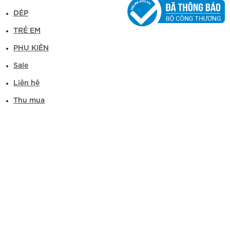
DÉP
TRẺ EM
PHỤ KIỆN
Sale
Liên hệ
Thu mua