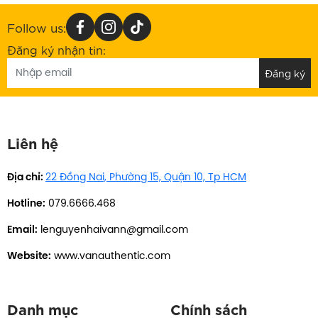
Follow us:
Đăng ký nhận tin:
Liên hệ
Địa chỉ:
22 Đồng Nai, Phường 15, Quận 10, Tp HCM
Hotline:
079.6666.468
Email:
lenguyenhaivann@gmail.com
Website:
www.vanauthentic.com
Danh mục
Chính sách