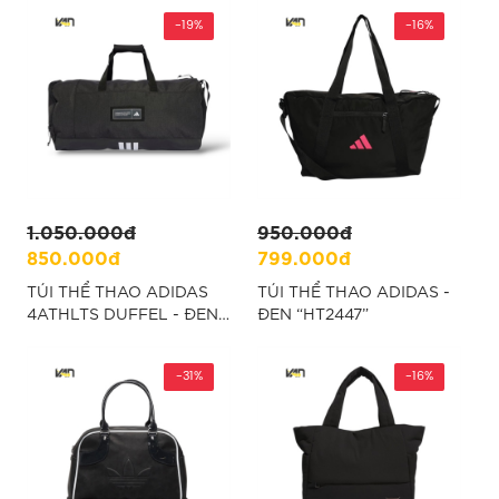
-19%
-16%
1.050.000đ
950.000đ
850.000đ
799.000đ
TÚI THỂ THAO ADIDAS
TÚI THỂ THAO ADIDAS -
4ATHLTS DUFFEL - ĐEN
ĐEN “HT2447”
“IM5521”
-31%
-16%