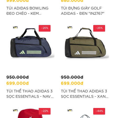
TÚI ADIDAS BOWLING
TÚI ĐỰNG GIÀY GOLF
ĐEO CHÉO - KEM
ADIDAS - ĐEN "IN2767"
“KE0137”
-26%
-26%
950.000đ
950.000đ
699.000đ
699.000đ
TÚI THỂ THAO ADIDAS 3
TÚI THỂ THAO ADIDAS 3
SỌC ESSENTIALS - NAVY
SỌC ESSENTIALS - XANH
"IR9820"
RÊU "IZ1918"
-22%
-44%