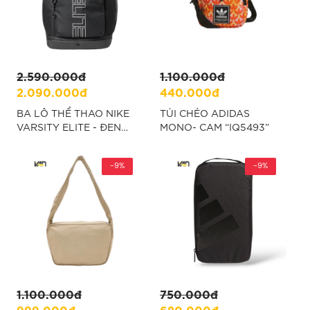
2.590.000đ
1.100.000đ
2.090.000đ
440.000đ
BA LÔ THỂ THAO NIKE
TÚI CHÉO ADIDAS
VARSITY ELITE - ĐEN
MONO- CAM “IQ5493”
“HM9965-010”
-9%
-9%
1.100.000đ
750.000đ
999.000đ
680.000đ