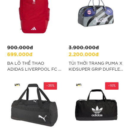
900.000đ
3.900.000đ
699.000đ
2.200.000đ
BA LÔ THỂ THAO
TÚI THỜI TRANG PUMA X
ADIDAS LIVERPOOL FC -
KIDSUPER GRIP DUFFLE
ĐỎ “JZ5881”
BAG - XÁM “091823-01”
-36%
-16%