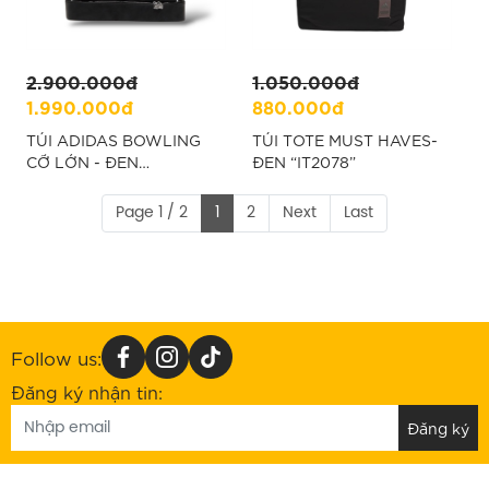
2.900.000đ
1.050.000đ
1.990.000đ
880.000đ
TÚI ADIDAS BOWLING
TÚI TOTE MUST HAVES-
CỠ LỚN - ĐEN
ĐEN “IT2078”
-“JW0307”
Page 1 / 2
1
2
Next
Last
Follow us:
Đăng ký nhận tin: