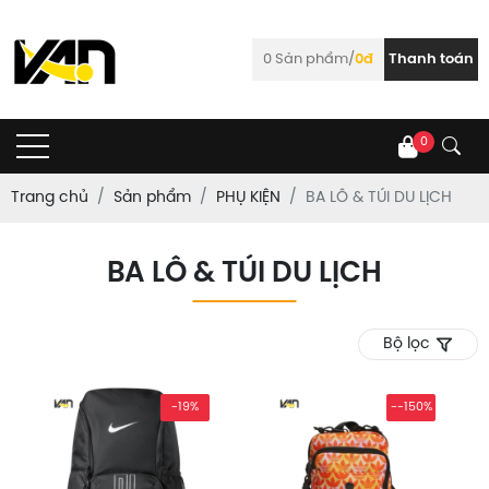
0
Sản phẩm/
0đ
Thanh toán
0
Trang chủ
Sản phẩm
PHỤ KIỆN
BA LÔ & TÚI DU LỊCH
BA LÔ & TÚI DU LỊCH
Bộ lọc
-19%
--150%