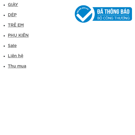
GIÀY
DÉP
TRẺ EM
PHỤ KIỆN
Sale
Liên hệ
Thu mua