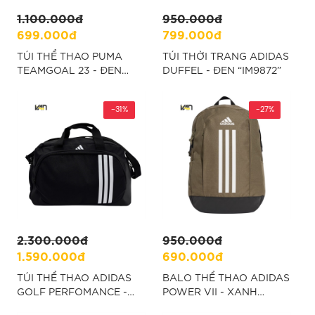
1.100.000đ
950.000đ
699.000đ
799.000đ
TÚI THỂ THAO PUMA
TÚI THỜI TRANG ADIDAS
TEAMGOAL 23 - ĐEN
DUFFEL - ĐEN “IM9872”
“076859-03”
-31%
-27%
2.300.000đ
950.000đ
1.590.000đ
690.000đ
TÚI THỂ THAO ADIDAS
BALO THỂ THAO ADIDAS
GOLF PERFOMANCE -
POWER VII - XANH
ĐEN “KE6046”
“IX6578”