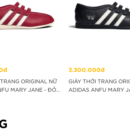
0đ
3.300.000đ
 TRANG ORIGINAL NỮ
GIÀY THỜI TRANG ORI
NFU MARY JANE - ĐỎ
ADIDAS ANFU MARY J
“KH7638”
G