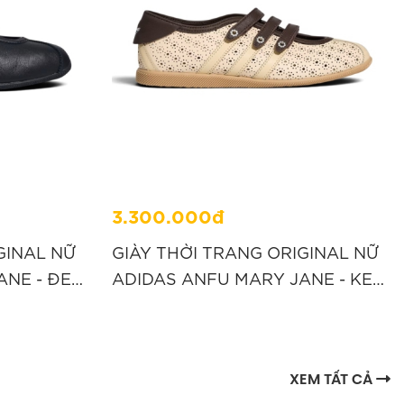
3.300.000đ
GINAL NỮ
GIÀY THỜI TRANG ORIGINAL NỮ
ANE - ĐEN
ADIDAS ANFU MARY JANE - KEM
“LA1349”
XEM TẤT CẢ