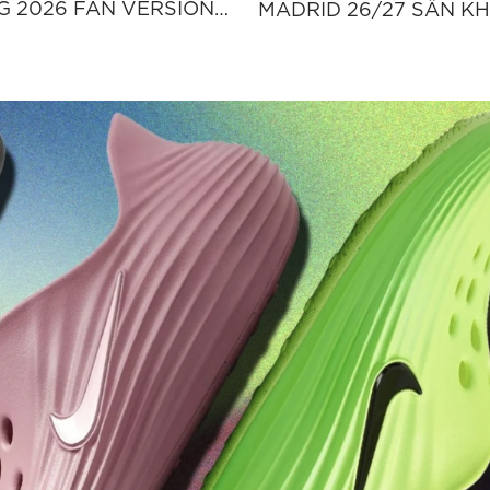
 2026 FAN VERSION -
MADRID 26/27 SÂN K
78-010
PLAYER VERSION - "JZ