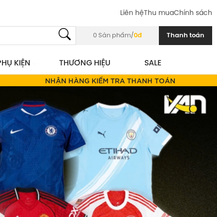
Liên hệ
Thu mua
Chính sách
0
Sản phẩm/
0đ
Thanh toán
PHỤ KIỆN
THƯƠNG HIỆU
SALE
ĐỔI SIZE TRONG VÒNG 3 NGÀY