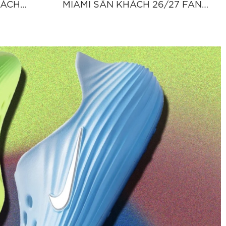
HÁCH
MIAMI SÂN KHÁCH 26/27 FAN
7219"
VERSION - ĐEN "JL8487"