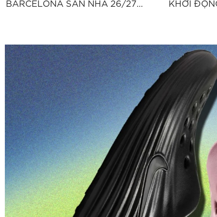
BARCELONA SÂN NHÀ 26/27
KHỞI ĐỘNG
PLAYER VERSION - ĐỎ “II2709-
CAM “IH16
683”