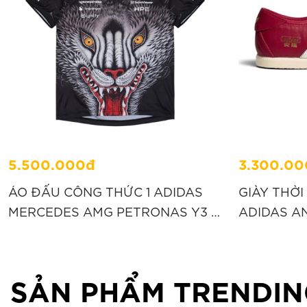
5.500.000đ
3.300.00
ÁO ĐẤU CÔNG THỨC 1 ADIDAS
GIÀY THỜI
MERCEDES AMG PETRONAS Y3 -
ADIDAS A
ĐEN “KT2226”
“KH6224”
SẢN PHẨM TRENDIN