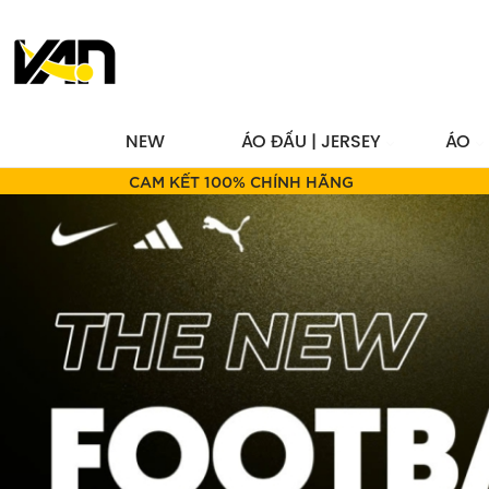
NEW
ÁO ĐẤU | JERSEY
ÁO
HOÀN TIỀN 200% NẾU HÀNG GIẢ