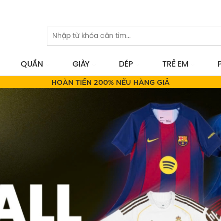
QUẦN
GIÀY
DÉP
TRẺ EM
NHẬN HÀNG KIỂM TRA THANH TOÁN