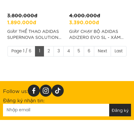
3.800.000đ
4.000.000đ
1.890.000đ
3.390.000đ
GIÀY THỂ THAO ADIDAS
GIÀY CHẠY BỘ ADIDAS
SUPERNOVA SOLUTION -
ADIZERO EVO SL - XÁM
XANH DƯƠNG "IG5849"
“JS4489”
Page 1 / 6
1
2
3
4
5
6
Next
Last
Follow us:
Đăng ký nhận tin: