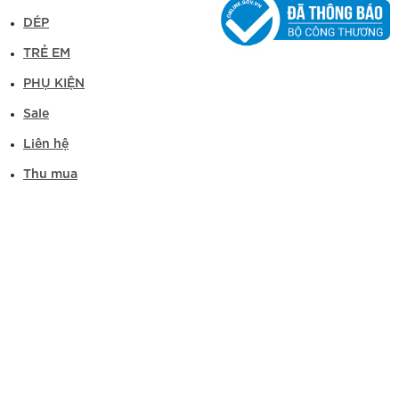
DÉP
TRẺ EM
PHỤ KIỆN
Sale
Liên hệ
Thu mua