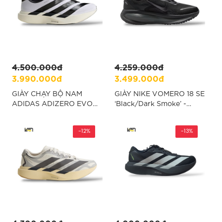
4.500.000đ
4.259.000đ
3.990.000đ
3.499.000đ
GIÀY CHẠY BỘ NAM
GIÀY NIKE VOMERO 18 SE
ADIDAS ADIZERO EVO
‘Black/Dark Smoke’ -
SL ZIP LIGHTSTRIKEPRO
“HM6803-005”
- TRẮNG "KH9623"
-12%
-13%