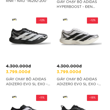
RNR - NÂU “II6292-200”
GIÀY CHẠY BỘ ADIDAS
HYPERBOOST - ĐEN
“KK2010”
-12%
-12%
4.300.000đ
4.300.000đ
3.799.000đ
3.799.000đ
GIÀY CHẠY BỘ ADIDAS
GIÀY CHẠY BỘ ADIDAS
ADIZERO EVO SL EXO -
ADIZERO EVO SL EXO -
ĐEN "KI4764"
TRẮNG "KI4763"
-11%
-18%