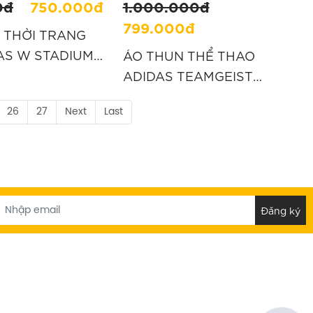
0đ
750.000đ
1.000.000đ
799.000đ
 THỜI TRANG
AS W STADIUM -
ÁO THUN THỂ THAO
KB4967”
ADIDAS TEAMGEIST
ADICOLOR - XANH
26
27
Next
Last
“KD5849”