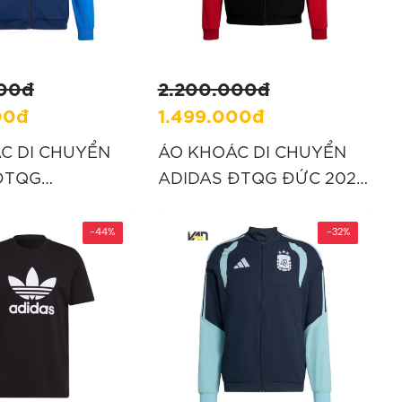
000đ
2.200.000đ
00đ
1.499.000đ
C DI CHUYỂN
ÁO KHOÁC DI CHUYỂN
ĐTQG
ADIDAS ĐTQG ĐỨC 2026
 2026 TIRO -
TIRO - ĐEN “KB4476”
Z6223”
-44%
-32%