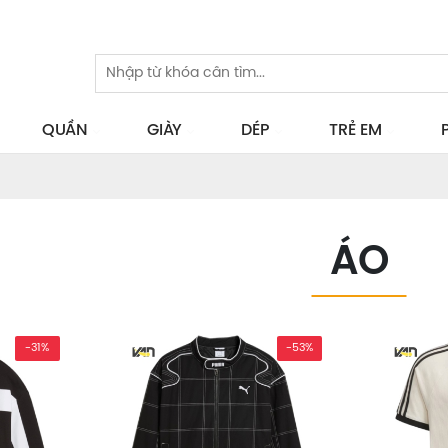
QUẦN
GIÀY
DÉP
TRẺ EM
ÁO
-31%
-53%