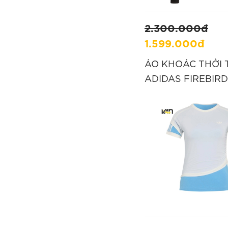
A/XS
A/XXL
A/XXXL
L
2.300.000đ
1.599.000đ
M
S
XL
XS
ÁO KHOÁC THỜI
ADIDAS FIREBIRD
XXL
XXS
XXXL
MONOGRAM - ĐE
''KC9158''