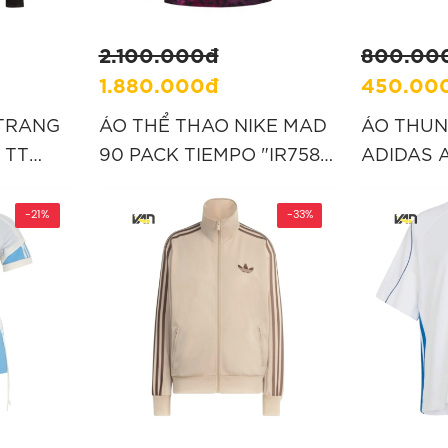
2.100.000đ
800.00
1.880.000đ
450.00
 TRANG
ÁO THỂ THAO NIKE MAD
ÁO THUN
 TT
90 PACK TIEMPO "IR7587-
ADIDAS 
N
010"
CLASSICS
“H06442
-21%
-33%