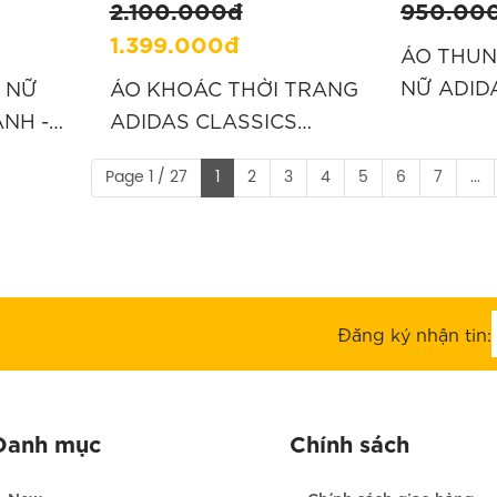
2.100.000đ
950.00
1.399.000đ
ÁO THUN
NỮ ADID
 NỮ
ÁO KHOÁC THỜI TRANG
TRẮNG “
ANH -
ADIDAS CLASSICS
FIREBIRD - MÀU BE
Page 1 / 27
1
2
3
4
5
6
7
...
"KD1327"
Đăng ký nhận tin:
Danh mục
Chính sách