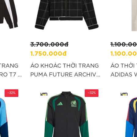
3.700.000đ
1.100.0
1.750.000đ
1.100.0
 TRANG
ÁO KHOÁC THỜI TRANG
ÁO THỜI
O T7 -
PUMA FUTURE ARCHIVE
ADIDAS 
- ĐEN “632163 01”
TRẮNG “
-32%
-32%