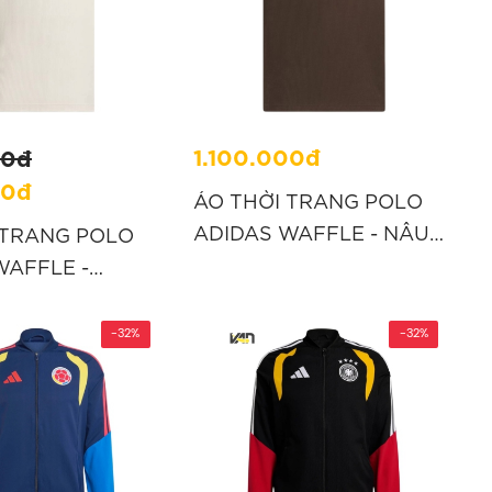
1.100.000đ
00đ
00đ
ÁO THỜI TRANG POLO
ADIDAS WAFFLE - NÂU
 TRANG POLO
“KB5462”
WAFFLE -
JV9265”
-32%
-32%