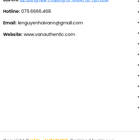
Địa chỉ:
22 Đồng Nai, Phường 15, Quận 10, Tp HCM
Hotline:
079.6666.468
Email:
lenguyenhaivann@gmail.com
Website:
www.vanauthentic.com