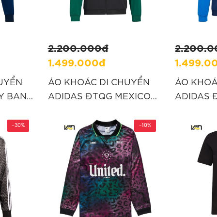
2.200.000đ
2.200.
1.499.000đ
1.499.0
UYỂN
ÁO KHOÁC DI CHUYỂN
ÁO KHOÁ
Y BAN
ADIDAS ĐTQG MEXICO
ADIDAS 
 XANH
2026 TIRO - ĐEN
COLOMBIA
“KB0816”
XANH “J
-30%
-10%