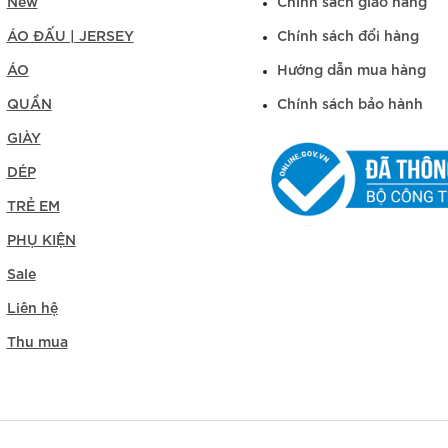
New
Chính sách giao hàng
ÁO ĐẤU | JERSEY
Chính sách đổi hàng
ÁO
Hướng dẫn mua hàng
QUẦN
Chính sách bảo hành
GIÀY
DÉP
TRẺ EM
PHỤ KIỆN
Sale
Liên hệ
Thu mua