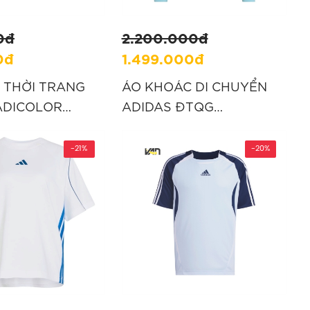
0đ
2.200.000đ
0đ
1.499.000đ
 THỜI TRANG
ÁO KHOÁC DI CHUYỂN
ADICOLOR
ADIDAS ĐTQG
 - ĐEN
ARGENTINA 2026 TIRO -
”
XANH “JY7023”
-21%
-20%