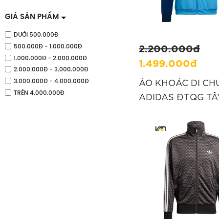
GIÁ SẢN PHẨM
37
37,5
38
38,5
DƯỚI 500.000Đ
2.200.000đ
500.000Đ - 1.000.000Đ
39
39,5
40
40,5
1.000.000Đ - 2.000.000Đ
1.499.000đ
2.000.000Đ - 3.000.000Đ
ÁO KHOÁC DI CH
41
41,5
42
42,5
3.000.000Đ - 4.000.000Đ
TRÊN 4.000.000Đ
ADIDAS ĐTQG TÂ
NHA 2026 TIRO -
43
43,5
44
44,5
“KA8173”
45
45,5
46
46,5
47
47,5
A/2XL
A/2XS
A/L
A/M
A/S
A/XL