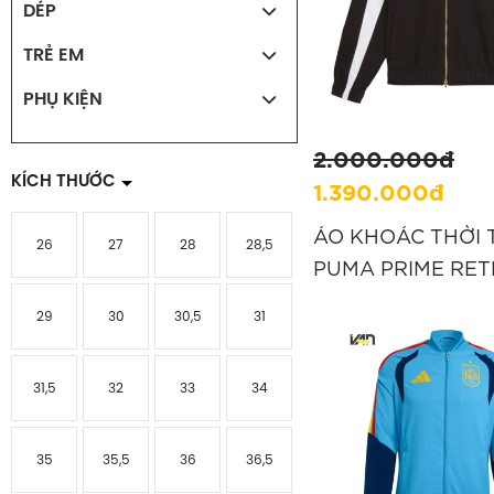
DÉP
TRẺ EM
PHỤ KIỆN
2.000.000đ
KÍCH THƯỚC
1.390.000đ
ÁO KHOÁC THỜI
26
27
28
28,5
PUMA PRIME RETR
ĐEN “634782 01”
29
30
30,5
31
31,5
32
33
34
35
35,5
36
36,5