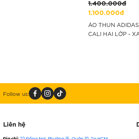
1.400.000đ
1.100.000đ
ÁO THUN ADIDAS
CALI HAI LỚP - X
“KW4527”
Follow us:
Liên hệ